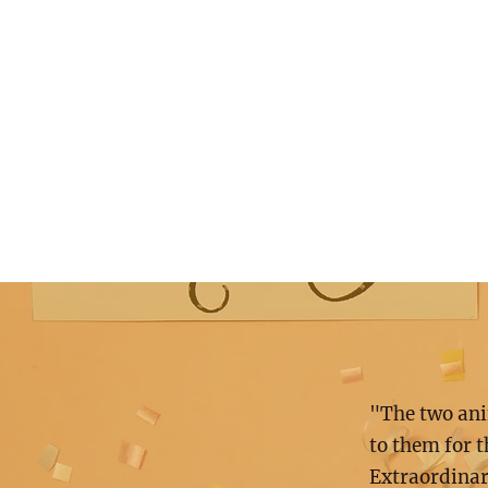
"The two ani
to them for 
Extraordina