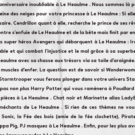
'anniversaire inoubliable à Le Heaulme . Nous sommes là
ine des neiges pour votre princesse à Le Heaulme : Si elle
saire. Cendrillon quant à elle, recherche le prince de ses
contre s'enfuie de Le Heaulme et de la bête mais finit par
les super héros Avengers qui débarquent à Le Heaulme : Ir
yable et qui combat l’injustice et le mal grâce à sa supe
Heaulme avec sa chasse aux trésors via sa toile d'araignée
 muscles d'enfer. La question est de savoir si Wonderwoma
e Stormtrooper vous ferons plonger dans votre univers Sta
 pas non plus Harry Potter qui vous ramènera à Poudlard
 pièces à Le Heaulme . Chat noir et Marinette alias Lad
méchants de Le Heaulme . Si rien de ces thèmes ne vous
Sonic, la Fée des bois (amie de la fée clochette), Pirate
eppa Pig, PJ masques à Le Heaulme . Enfin, pour les plus 