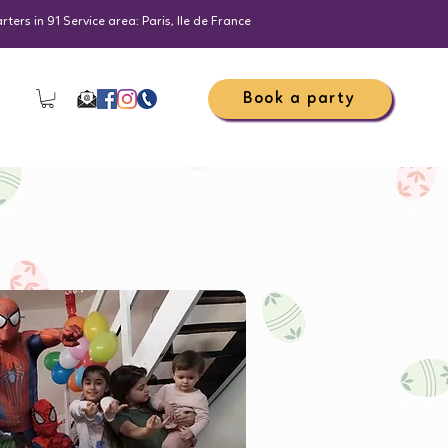
ers in 91 Service area: Paris, Ile de France
Book a party