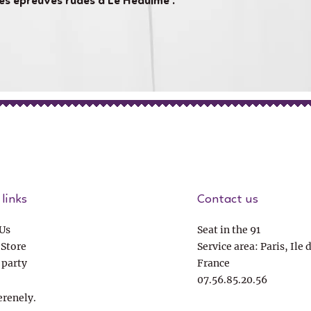
es épreuves rudes à Le Heaulme .
links
Contact us
Us
Seat in the 91
 Store
Service area: Paris, Ile 
 party
France
07.56.85.20.56
erenely.