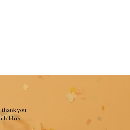
, thank you
 children.