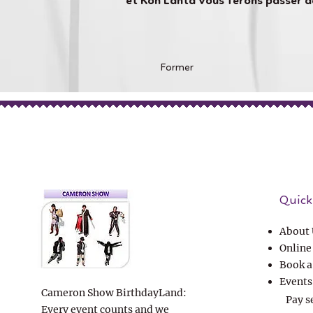
et Koh Lanta vous ferons passer d
Former
Quick 
About 
Online
Book a
Events
Cameron Show BirthdayLand:
Pay s
Every event counts and we