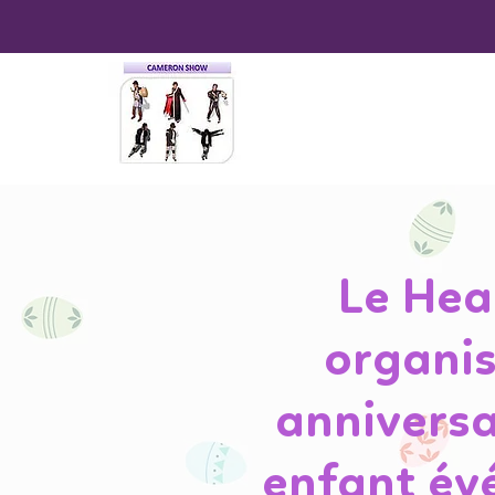
Le He
organis
anniversa
enfant é