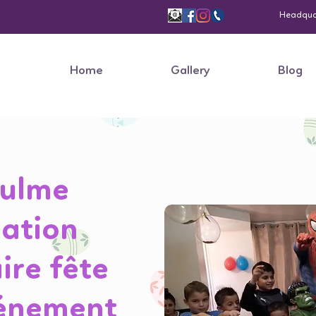
Headquart
Home
Gallery
Blog
aulme
ation
ire fête
vénement