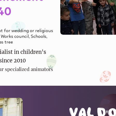
40
t for wedding or religious
 Works council, Schools,
as tree
alist in children's
since 2010
ur specialized animators
val d'
val d'