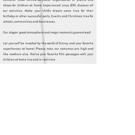
Cameron Show AnniversaryLand: Organization of events and
shows for children at home. Experienced since 2010: discover all
our activities. Make your child's dream come true for their
birthday or other successful party. Events and Christmas tree for
schools, communities and businesses.
Our slogan: good atmosphere and magic moments guaranteed!
Let yourself be invaded by the world of Disney and your favorite
superheroes at home! Please note, our costumes are high-end
like nowhere else. Relive your favorite film passages with your
children at home live and in real time.
Cameron Show AnniversaryLand: Every event counts and we are
committed to making your event as magical as possible. Discover
our formulas, and contact our customer service for any questions
or requests.
Grisy-les-Platres et en Ile de France pour
anniversaire, fête et animation.