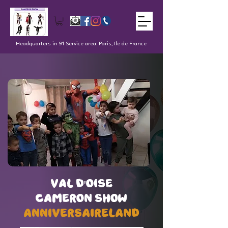
Headquarters in 91 Service area: Paris, Ile de France
val d'oise
val d'oise
Cameron Show
Cameron Show
AnniversaireLand
AnniversaireLand