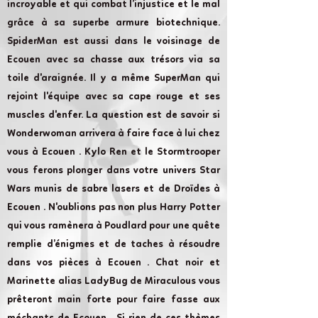
incroyable et qui combat l’injustice et le mal
grâce à sa superbe armure biotechnique.
SpiderMan est aussi dans le voisinage de
Ecouen avec sa chasse aux trésors via sa
toile d'araignée. Il y a même SuperMan qui
rejoint l'équipe avec sa cape rouge et ses
muscles d'enfer. La question est de savoir si
Wonderwoman arrivera à faire face à lui chez
vous à Ecouen . Kylo Ren et le Stormtrooper
vous ferons plonger dans votre univers Star
Wars munis de sabre lasers et de Droïdes à
Ecouen . N'oublions pas non plus Harry Potter
qui vous ramènera à Poudlard pour une quête
remplie d’énigmes et de taches à résoudre
dans vos pièces à Ecouen . Chat noir et
Marinette alias LadyBug de Miraculous vous
prêteront main forte pour faire fasse aux