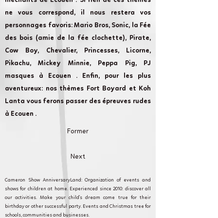
méchants de Ecouen . Si rien de ces thèmes
ne vous correspond, il nous restera vos
personnages favoris: Mario Bros, Sonic, la Fée
des bois (amie de la fée clochette), Pirate,
Cow Boy, Chevalier, Princesses, Licorne,
Pikachu, Mickey Minnie, Peppa Pig, PJ
masques à Ecouen . Enfin, pour les plus
aventureux: nos thèmes Fort Boyard et Koh
Lanta vous ferons passer des épreuves rudes
à Ecouen .
Former
Next
Cameron Show AnniversaryLand: Organization of events and
shows for children at home. Experienced since 2010: discover all
our activities. Make your child's dream come true for their
birthday or other successful party. Events and Christmas tree for
schools, communities and businesses.