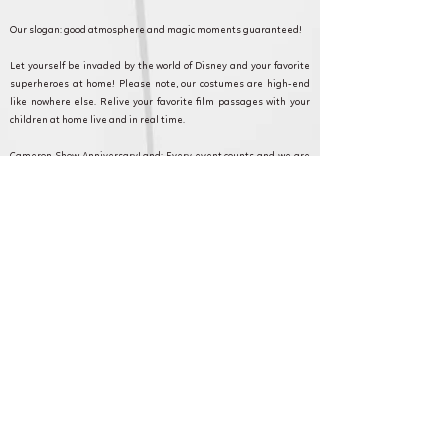
Our slogan: good atmosphere and magic moments guaranteed!
Let yourself be invaded by the world of Disney and your favorite
superheroes at home! Please note, our costumes are high-end
like nowhere else. Relive your favorite film passages with your
children at home live and in real time.
Cameron Show AnniversaryLand: Every event counts and we are
committed to making your event as magical as possible. Discover
our formulas, and contact our customer service for any questions
or requests.
Ecouen et en Ile de France pour anniversaire,
fête et animation.
Cameron Show BirthdayLand: Every