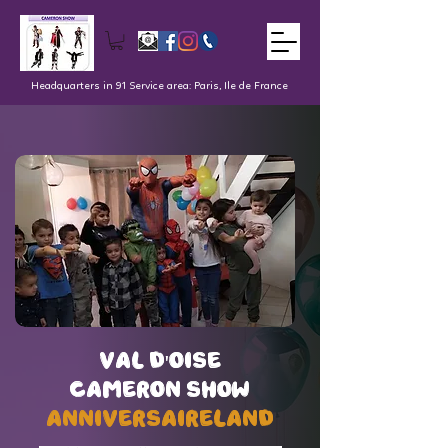
Headquarters in 91 Service area: Paris, Ile de France
val d'oise
val d'oise
Cameron Show
Cameron Show
AnniversaireLand
AnniversaireLand