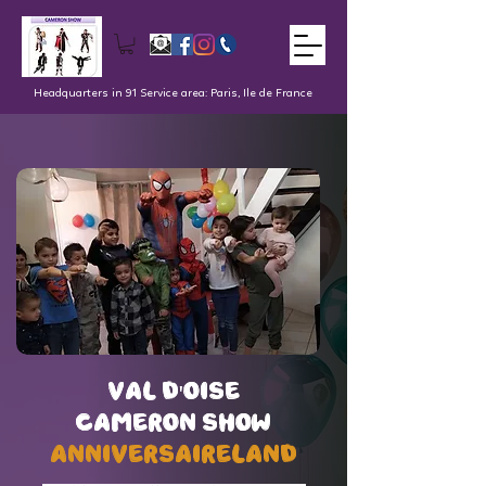
Headquarters in 91 Service area: Paris, Ile de France
val d'oise
val d'oise
Cameron Show
Cameron Show
AnniversaireLand
AnniversaireLand