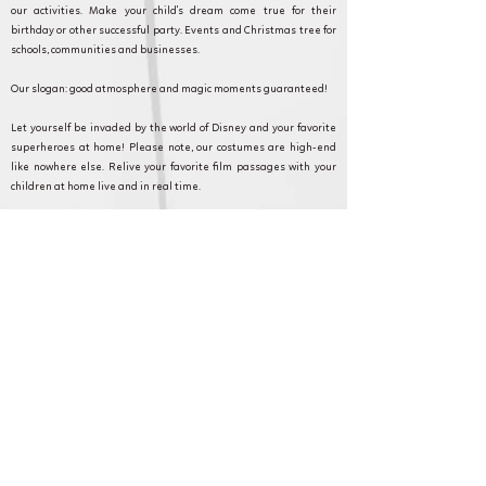
our activities. Make your child's dream come true for their
birthday or other successful party. Events and Christmas tree for
schools, communities and businesses.
Our slogan: good atmosphere and magic moments guaranteed!
Let yourself be invaded by the world of Disney and your favorite
superheroes at home! Please note, our costumes are high-end
like nowhere else. Relive your favorite film passages with your
children at home live and in real time.
Cameron Show AnniversaryLand: Every event counts and we are
committed to making your event as magical as possible. Discover
our formulas, and contact our customer service for any questions
or requests.
Courdimanche et en Ile de France pour
anniversaire, fête et animation.