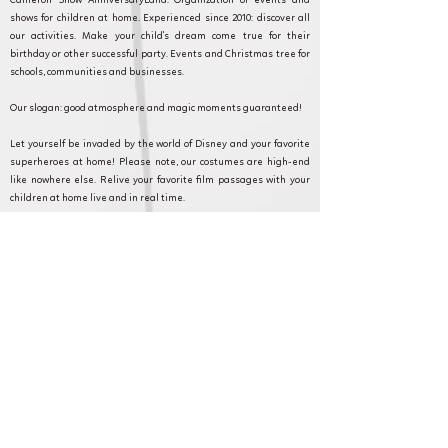
Cameron Show AnniversaryLand: Organization of events and
shows for children at home. Experienced since 2010: discover all
our activities. Make your child's dream come true for their
birthday or other successful party. Events and Christmas tree for
schools, communities and businesses.
Our slogan: good atmosphere and magic moments guaranteed!
Let yourself be invaded by the world of Disney and your favorite
superheroes at home! Please note, our costumes are high-end
like nowhere else. Relive your favorite film passages with your
children at home live and in real time.
Cameron Show AnniversaryLand: Every event counts and we are
committed to making your event as magical as possible. Discover
our formulas, and contact our customer service for any questions
or requests.
Cormeilles-en-Parisis et en Ile de France pour
anniversaire, fête et animation.