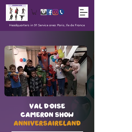
Headquarters in 91 Service area: Paris, Ile de France
val d'oise
val d'oise
Cameron Show
Cameron Show
AnniversaireLand
AnniversaireLand