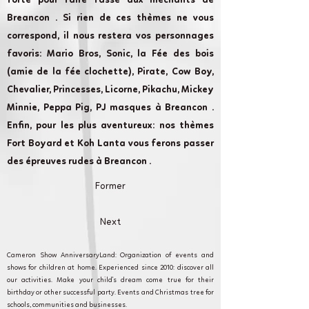
forte pour faire fasse aux méchants de
Breancon . Si rien de ces thèmes ne vous
correspond, il nous restera vos personnages
favoris: Mario Bros, Sonic, la Fée des bois
(amie de la fée clochette), Pirate, Cow Boy,
Chevalier, Princesses, Licorne, Pikachu, Mickey
Minnie, Peppa Pig, PJ masques à Breancon .
Enfin, pour les plus aventureux: nos thèmes
Fort Boyard et Koh Lanta vous ferons passer
des épreuves rudes à Breancon .
Former
Next
Cameron Show AnniversaryLand: Organization of events and
shows for children at home. Experienced since 2010: discover all
our activities. Make your child's dream come true for their
birthday or other successful party. Events and Christmas tree for
schools, communities and businesses.