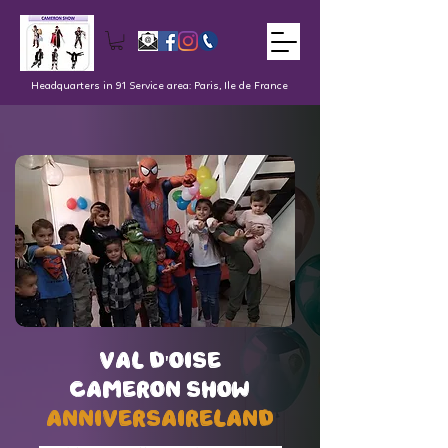
Headquarters in 91 Service area: Paris, Ile de France
val d'oise
val d'oise
Cameron Show
Cameron Show
AnniversaireLand
AnniversaireLand