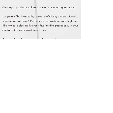
Our slogan: good atmosphere and magic moments guaranteed!
Let yourself be invaded by the world of Disney and your favorite
superheroes at home! Please note, our costumes are high-end
like nowhere else. Relive your favorite film passages with your
children at home live and in real time.
Cameron Show AnniversaryLand: Every event counts and we are
committed to making your event as magical as possible. Discover
our formulas, and contact our customer service for any questions
or requests.
Breancon et en Ile de France pour
anniversaire, fête et animation.
Cameron Show BirthdayLand: Every