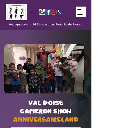
Headquarters in 91 Service area: Paris, Ile de France
val d'oise
val d'oise
Cameron Show
Cameron Show
AnniversaireLand
AnniversaireLand