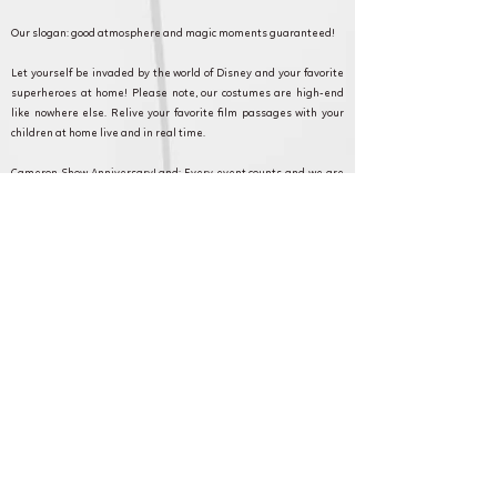
Our slogan: good atmosphere and magic moments guaranteed!
Let yourself be invaded by the world of Disney and your favorite
superheroes at home! Please note, our costumes are high-end
like nowhere else. Relive your favorite film passages with your
children at home live and in real time.
Cameron Show AnniversaryLand: Every event counts and we are
committed to making your event as magical as possible. Discover
our formulas, and contact our customer service for any questions
or requests.
Arthies et en Ile de France pour anniversaire,
fête et animation.
Cameron Show BirthdayLand: Every