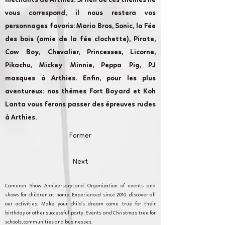
méchants de Arthies. Si rien de ces thèmes ne
vous correspond, il nous restera vos
personnages favoris: Mario Bros, Sonic, la Fée
des bois (amie de la fée clochette), Pirate,
Cow Boy, Chevalier, Princesses, Licorne,
Pikachu, Mickey Minnie, Peppa Pig, PJ
masques à Arthies. Enfin, pour les plus
aventureux: nos thèmes Fort Boyard et Koh
Lanta vous ferons passer des épreuves rudes
à Arthies.
Former
Next
Cameron Show AnniversaryLand: Organization of events and
shows for children at home. Experienced since 2010: discover all
our activities. Make your child's dream come true for their
birthday or other successful party. Events and Christmas tree for
schools, communities and businesses.