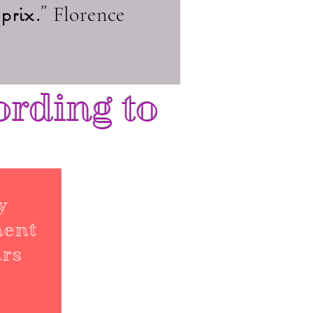
prix.
"
Florence
ording to
y
ment
ars