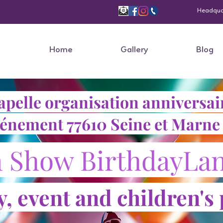
Headquart
Home
Gallery
Blog
pelle organisation anniversair
énement 77610 Seine et Marne 
 Show BirthdayLa
, event and children's 