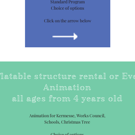
Standard Program
Choice of options
Click on the arrow below
flatable structure rental or Ev
Animation
all ages from 4 years old
Animation for Kermesse, Works Council,
Schools, Christmas Tree
Choice of options