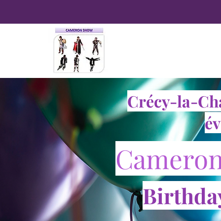
Crécy-la-Cha
év
Cameron
Birthday