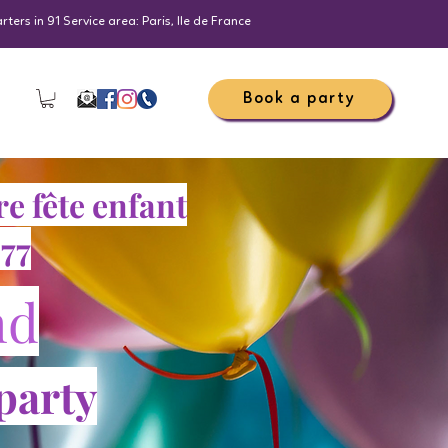
ers in 91 Service area: Paris, Ile de France
Book a party
e fête enfant
77
nd
party