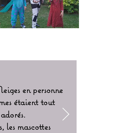
Neiges en personne
mes étaient tout
"
Les deux a
 adorés.
eux po
, les mascottes
Extrao