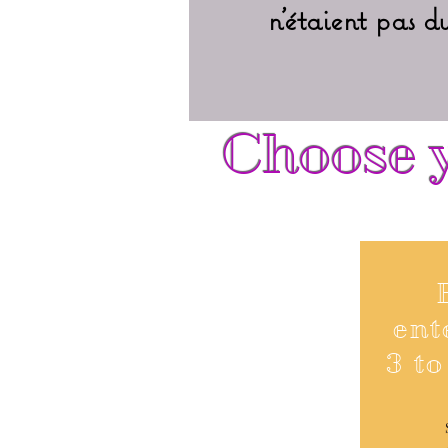
n'étaient pas 
Choose y
ent
3 to