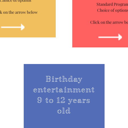
Choice of options
Standard Progra
Choice of option
ck on the arrow below
Click on the arrow b
Birthday
entertainment
9 to 12 years
old