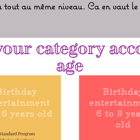
du tout au même niveau. Ca en vaut le 
our category acc
age
Birthday
Birthda
ertainment
entertain
 6 years old
6 to 9 ye
old
Standard Program