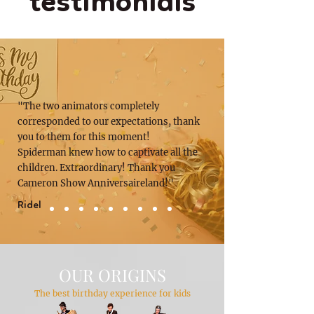
testimonials
"The two animators completely
corresponded to our expectations, thank
you to them for this moment!
Spiderman knew how to captivate all the
children. Extraordinary! Thank you
Cameron Show Anniversaireland!"
Ridel
OUR ORIGINS
The best birthday experience for kids