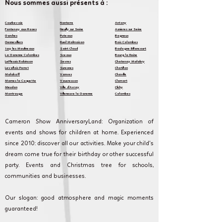
Nous sommes aussi présents à :
​Courbevoi
e
Nanterre
Antony
Fontenay aux Roses
Neuilly sur Seine
Asnieres sur Seine
Garches
Puteaux
Bagneux
Gennevilliers
Rueil Malmaison
Bois Colombes
Issy les Moulineaux
Saint Cloud
Boulogne Billancourt
La Garenne Colombes
Sceaux
Bourg la Reine
LePlessis Robinson
Sevres
Chatenay Malabry
Levallois Perret
Suresnes
Chatillon
Malakoff
Vanves
Chaville
Marnes la Coquette
Vaucresson
Clamart
Meudon
Ville d'Avray
Clichy
Montrouge
Villeneuve la Garenne
Colombes
Cameron Show AnniversaryLand: Organization of
events and shows for children at home. Experienced
since 2010: discover all our activities. Make your child's
dream come true for their birthday or other successful
party. Events and Christmas tree for schools,
communities and businesses.
Our slogan: good atmosphere and magic moments
guaranteed!