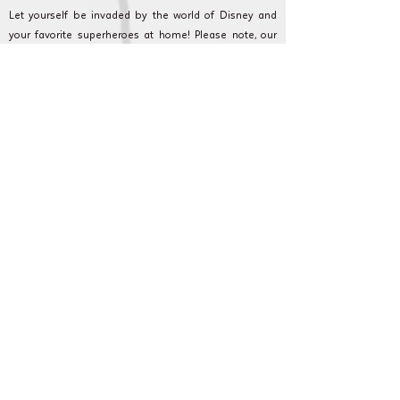
Let yourself be invaded by the world of Disney and
your favorite superheroes at home! Please note, our
costumes are high-end like nowhere else. Relive your
favorite film passages with your children at home live
and in real time.
Cameron Show AnniversaryLand: Every event counts
and we are committed to making your event as
magical as possible. Discover our formulas, and
contact our customer service for any questions or
requests.
Sevres et en Ile de France pour anniversaire,
fête et animation pour enfant.