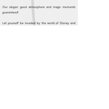
Our slogan: good atmosphere and magic moments
guaranteed!
Let yourself be invaded by the world of Disney and
your favorite superheroes at home! Please note, our
costumes are high-end like nowhere else. Relive your
favorite film passages with your children at home live
and in real time.
Cameron Show AnniversaryLand: Every event counts
and we are committed to making your event as
magical as possible. Discover our formulas, and
contact our customer service for any questions or
requests.
Levallois-Perret et en Ile de France pour
anniversaire, fête et animation pour enfant.