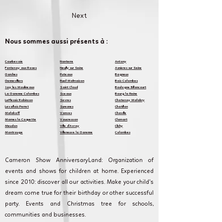
Next
Nous sommes aussi présents à :
​Courbevoi
e
Nanterre
Antony
Fontenay aux Roses
Neuilly sur Seine
Asnieres sur Seine
Garches
Puteaux
Bagneux
Gennevilliers
Rueil Malmaison
Bois Colombes
Issy les Moulineaux
Saint Cloud
Boulogne Billancourt
La Garenne Colombes
Sceaux
Bourg la Reine
LePlessis Robinson
Sevres
Chatenay Malabry
Levallois Perret
Suresnes
Chatillon
Malakoff
Vanves
Chaville
Marnes la Coquette
Vaucresson
Clamart
Meudon
Ville d'Avray
Clichy
Montrouge
Villeneuve la Garenne
Colombes
Cameron Show AnniversaryLand: Organization of
events and shows for children at home. Experienced
since 2010: discover all our activities. Make your child's
dream come true for their birthday or other successful
party. Events and Christmas tree for schools,
communities and businesses.