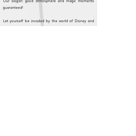
Our slogan: good atmosphere and magic moments
guaranteed!
Let yourself be invaded by the world of Disney and
your favorite superheroes at home! Please note, our
costumes are high-end like nowhere else. Relive your
favorite film passages with your children at home live
and in real time.
Cameron Show AnniversaryLand: Every event counts
and we are committed to making your event as
magical as possible. Discover our formulas, and
contact our customer service for any questions or
requests.
Gennevilliers et en Ile de France pour
anniversaire, fête et animation pour enfant.