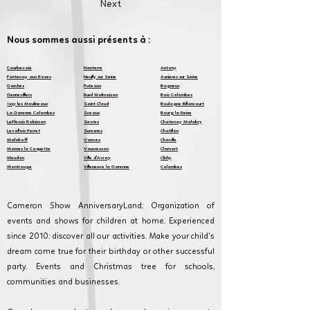
Next
Nous sommes aussi présents à :
​Courbevoi
e
Nanterre
Antony
Fontenay aux Roses
Neuilly sur Seine
Asnieres sur Seine
Garches
Puteaux
Bagneux
Gennevilliers
Rueil Malmaison
Bois Colombes
Issy les Moulineaux
Saint Cloud
Boulogne Billancourt
La Garenne Colombes
Sceaux
Bourg la Reine
LePlessis Robinson
Sevres
Chatenay Malabry
Levallois Perret
Suresnes
Chatillon
Malakoff
Vanves
Chaville
Marnes la Coquette
Vaucresson
Clamart
Meudon
Ville d'Avray
Clichy
Montrouge
Villeneuve la Garenne
Colombes
Cameron Show AnniversaryLand: Organization of
events and shows for children at home. Experienced
since 2010: discover all our activities. Make your child's
dream come true for their birthday or other successful
party. Events and Christmas tree for schools,
communities and businesses.