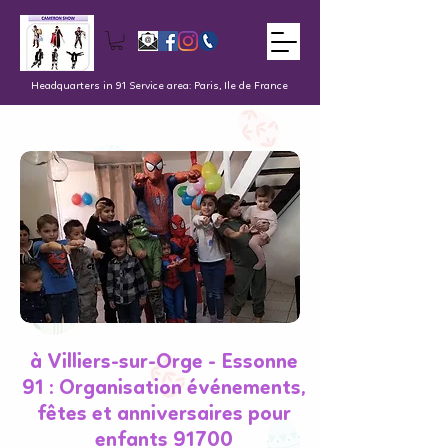
Headquarters in 91 Service area: Paris, Ile de France
à Villiers-sur-Orge - Essonne
91 : Organisation événements,
fêtes et anniversaires pour
enfants 91700