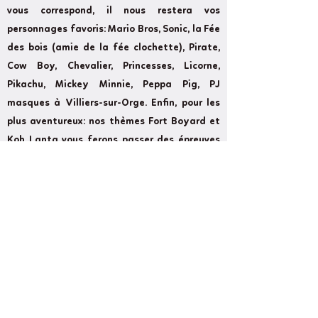
vous correspond, il nous restera vos
personnages favoris: Mario Bros, Sonic, la Fée
des bois (amie de la fée clochette), Pirate,
Cow Boy, Chevalier, Princesses, Licorne,
Pikachu, Mickey Minnie, Peppa Pig, PJ
masques à Villiers-sur-Orge. Enfin, pour les
plus aventureux: nos thèmes Fort Boyard et
Koh Lanta vous ferons passer des épreuves
rudes à Villiers-sur-Orge.
Former
Next