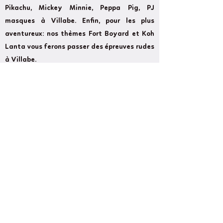
Pikachu, Mickey Minnie, Peppa Pig, PJ
masques à Villabe. Enfin, pour les plus
aventureux: nos thèmes Fort Boyard et Koh
Lanta vous ferons passer des épreuves rudes
à Villabe.
Former
Next
Cameron Show BirthdayLand: Every
event counts and we strive to make your
event as magical as possible.