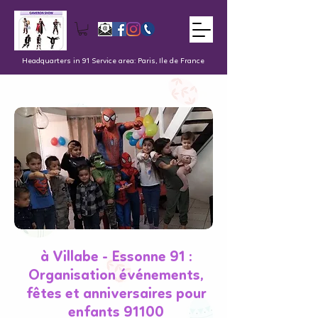
Headquarters in 91 Service area: Paris, Ile de France
à Villabe - Essonne 91 :
Organisation événements,
fêtes et anniversaires pour
enfants 91100