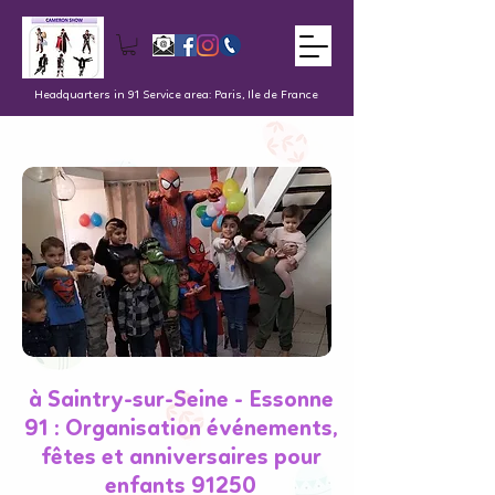
Headquarters in 91 Service area: Paris, Ile de France
à Saintry-sur-Seine - Essonne
91 : Organisation événements,
fêtes et anniversaires pour
enfants 91250