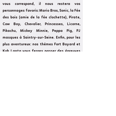
vous correspond, il nous restera vos
personnages favoris: Mario Bros, Sonic, la Fée
des bois (amie de la fée clochette), Pirate,
Cow Boy, Chevalier, Princesses, Licorne,
Pikachu, Mickey Minnie, Peppa Pig, PJ
masques à Saintry-sur-Seine. Enfin, pour les
plus aventureux: nos thèmes Fort Boyard et
Koh Lanta vous ferons passer des épreuves
rudes à Saintry-sur-Seine.
Former
Next