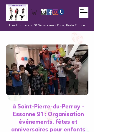
Headquarters in 91 Service area: Paris, Ile de France
à Saint-Pierre-du-Perray -
Essonne 91 : Organisation
événements, fêtes et
anniversaires pour enfants