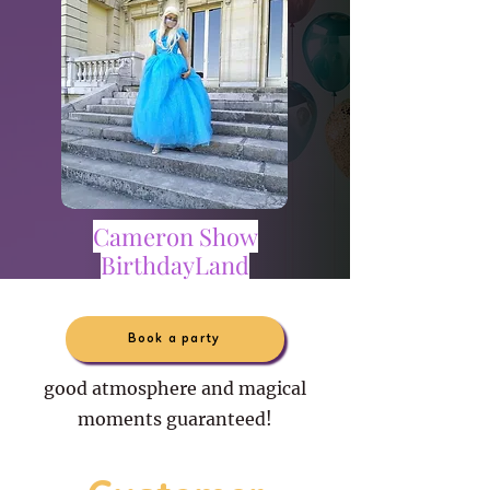
Cameron Show
BirthdayLand
Book a party
good atmosphere and magical
moments guaranteed!