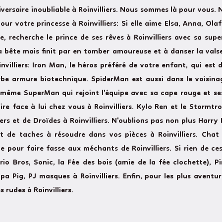
iversaire inoubliable à Roinvilliers. Nous sommes là pour vou
ur votre princesse à Roinvilliers: Si elle aime Elsa, Anna, Olaf
le, recherche le prince de ses rêves à Roinvilliers avec sa supe
 la bête mais finit par en tomber amoureuse et à danser la vals
villiers: Iron Man, le héros préféré de votre enfant, qui est
erbe armure biotechnique. SpiderMan est aussi dans le voisina
y a même SuperMan qui rejoint l'équipe avec sa cape rouge et se
re face à lui chez vous à Roinvilliers. Kylo Ren et le Stormt
ers et de Droïdes à Roinvilliers. N'oublions pas non plus Harr
t de taches à résoudre dans vos pièces à Roinvilliers. Chat
 pour faire fasse aux méchants de Roinvilliers. Si rien de ce
io Bros, Sonic, la Fée des bois (amie de la fée clochette), Pi
pa Pig, PJ masques à Roinvilliers. Enfin, pour les plus avent
 rudes à Roinvilliers.