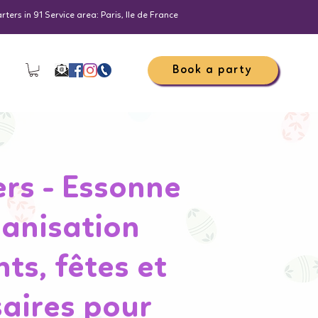
ers in 91 Service area: Paris, Ile de France
Book a party
iers - Essonne
ganisation
s, fêtes et
aires pour