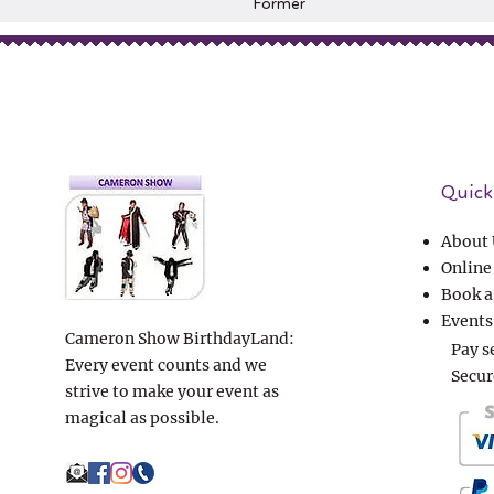
Former
Quick 
About 
Online
Book a
Events
Cameron Show BirthdayLand:
Pay s
Every event counts and we
Secur
strive to make your event as
magical as possible.