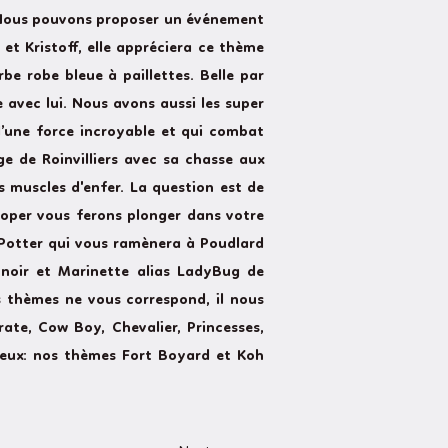
s. Nous pouvons proposer un événement
 et Kristoff, elle appréciera ce thème
rbe robe bleue à paillettes. Belle par
e avec lui. Nous avons aussi les super
 d’une force incroyable et qui combat
ge de Roinvilliers avec sa chasse aux
s muscles d'enfer. La question est de
rooper vous ferons plonger dans votre
y Potter qui vous ramènera à Poudlard
 noir et Marinette alias LadyBug de
s thèmes ne vous correspond, il nous
rate, Cow Boy, Chevalier, Princesses,
ureux: nos thèmes Fort Boyard et Koh