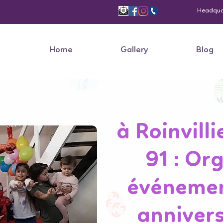
Headquart
Home
Gallery
Blog
à Roinvill
91 : Or
événement
annivers