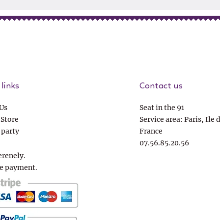
links
Contact us
Us
Seat in the 91
 Store
Service area: Paris, Ile 
 party
France
07.56.85.20.56
erenely.
e payment.