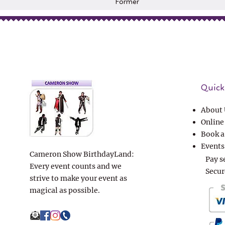
Former
Quick 
About 
Online
Book a
Events
Cameron Show BirthdayLand:
Pay s
Every event counts and we
Secur
strive to make your event as
magical as possible.