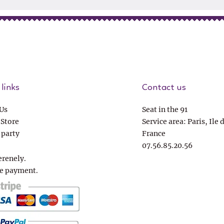
links
Contact us
Us
Seat in the 91
 Store
Service area: Paris, Ile 
 party
France
07.56.85.20.56
erenely.
e payment.