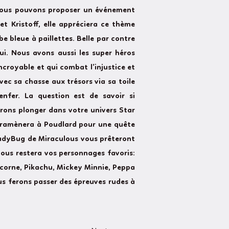
 Nous pouvons proposer un événement
et Kristoff, elle appréciera ce thème
be bleue à paillettes. Belle par contre
ui. Nous avons aussi les super héros
ncroyable et qui combat l’injustice et
ec sa chasse aux trésors via sa toile
nfer. La question est de savoir si
rons plonger dans votre univers Star
s ramènera à Poudlard pour une quête
 LadyBug de Miraculous vous prêteront
nous restera vos personnages favoris:
 Licorne, Pikachu, Mickey Minnie, Peppa
us ferons passer des épreuves rudes à