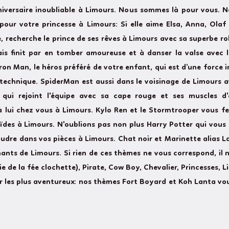
niversaire inoubliable à Limours. Nous sommes là pour vous.
pour votre princesse à Limours: Si elle aime Elsa, Anna, Olaf 
e, recherche le prince de ses rêves à Limours avec sa superbe ro
ais finit par en tomber amoureuse et à danser la valse avec l
on Man, le héros préféré de votre enfant, qui est d’une force i
technique. SpiderMan est aussi dans le voisinage de Limours av
qui rejoint l'équipe avec sa cape rouge et ses muscles d'e
 lui chez vous à Limours. Kylo Ren et le Stormtrooper vous fe
oïdes à Limours. N'oublions pas non plus Harry Potter qui vou
oudre dans vos pièces à Limours. Chat noir et Marinette alias
ants de Limours. Si rien de ces thèmes ne vous correspond, il 
ie de la fée clochette), Pirate, Cow Boy, Chevalier, Princesses,
ur les plus aventureux: nos thèmes Fort Boyard et Koh Lanta vo