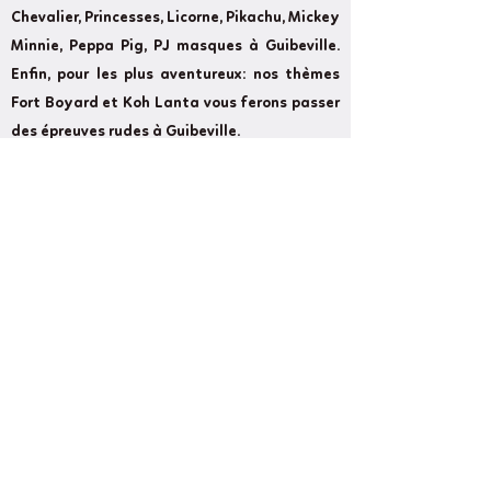
Chevalier, Princesses, Licorne, Pikachu, Mickey
Minnie, Peppa Pig, PJ masques à Guibeville.
Enfin, pour les plus aventureux: nos thèmes
Fort Boyard et Koh Lanta vous ferons passer
des épreuves rudes à Guibeville.
Former
Next
Cameron Show BirthdayLand: Every
event counts and we strive to make your
event as magical as possible.