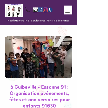
Headquarters in 91 Service area: Paris, Ile de France
à Guibeville - Essonne 91 :
Organisation événements,
fêtes et anniversaires pour
enfants 91630