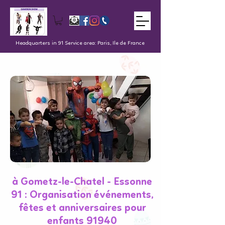
Headquarters in 91 Service area: Paris, Ile de France
à Gometz-le-Chatel - Essonne
91 : Organisation événements,
fêtes et anniversaires pour
enfants 91940