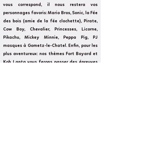
vous correspond, il nous restera vos
personnages favoris: Mario Bros, Sonic, la Fée
des bois (amie de la fée clochette), Pirate,
Cow Boy, Chevalier, Princesses, Licorne,
Pikachu, Mickey Minnie, Peppa Pig, PJ
masques à Gometz-le-Chatel. Enfin, pour les
plus aventureux: nos thèmes Fort Boyard et
Koh Lanta vous ferons passer des épreuves
rudes à Gometz-le-Chatel.
Former
Next