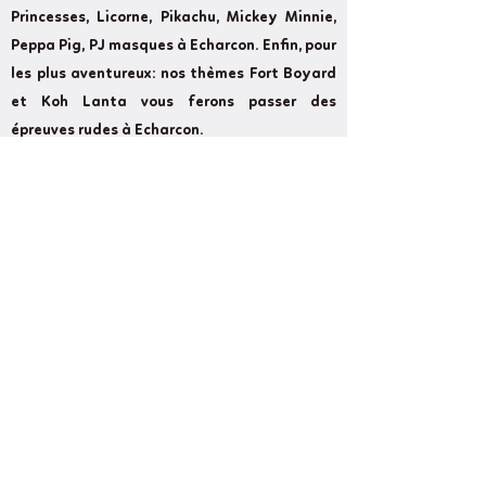
Princesses, Licorne, Pikachu, Mickey Minnie,
Peppa Pig, PJ masques à Echarcon. Enfin, pour
les plus aventureux: nos thèmes Fort Boyard
et Koh Lanta vous ferons passer des
épreuves rudes à Echarcon.
Former
Next
Cameron Show BirthdayLand: Every
event counts and we strive to make your
event as magical as possible.