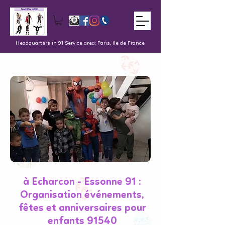
Headquarters in 91 Service area: Paris, Ile de France
à Echarcon - Essonne 91 :
Organisation événements,
fêtes et anniversaires pour
enfants 91540