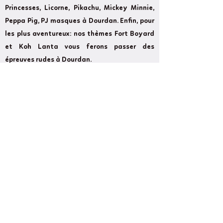
Princesses, Licorne, Pikachu, Mickey Minnie,
Peppa Pig, PJ masques à Dourdan. Enfin, pour
les plus aventureux: nos thèmes Fort Boyard
et Koh Lanta vous ferons passer des
épreuves rudes à Dourdan.
Former
Next
Cameron Show BirthdayLand: Every
event counts and we strive to make your
event as magical as possible.