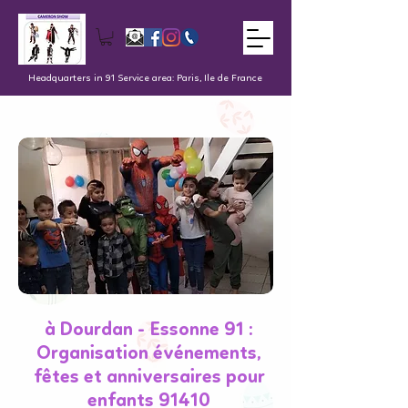
Headquarters in 91 Service area: Paris, Ile de France
à Dourdan - Essonne 91 :
Organisation événements,
fêtes et anniversaires pour
enfants 91410