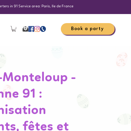
ers in 91 Service area: Paris, Ile de France
Book a party
-Monteloup -
ne 91 :
isation
s, fêtes et