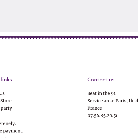
links
Contact us
Us
Seat in the 91
 Store
Service area: Paris, Ile 
 party
France
07.56.85.20.56
erenely.
e payment.