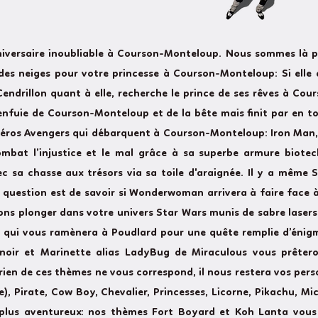
niversaire inoubliable à Courson-Monteloup. Nous sommes là 
es neiges pour votre princesse à Courson-Monteloup: Si elle ai
Cendrillon quant à elle, recherche le prince de ses rêves à C
 s'enfuie de Courson-Monteloup et de la bête mais finit par en 
 héros Avengers qui débarquent à Courson-Monteloup: Iron Man, 
ombat l’injustice et le mal grâce à sa superbe armure biote
 sa chasse aux trésors via sa toile d'araignée. Il y a même S
a question est de savoir si Wonderwoman arrivera à faire face
ons plonger dans votre univers Star Wars munis de sabre laser
r qui vous ramènera à Poudlard pour une quête remplie d’énig
noir et Marinette alias LadyBug de Miraculous vous prêtero
en de ces thèmes ne vous correspond, il nous restera vos perso
e), Pirate, Cow Boy, Chevalier, Princesses, Licorne, Pikachu, M
 plus aventureux: nos thèmes Fort Boyard et Koh Lanta vous