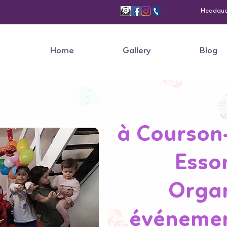
Headquart
Home
Gallery
Blog
à Courson
Esson
Organ
événement