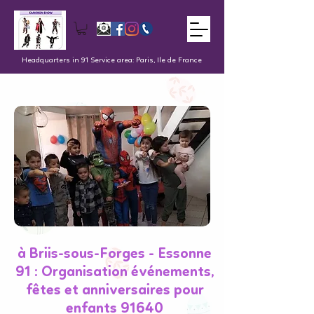
Headquarters in 91 Service area: Paris, Ile de France
à Briis-sous-Forges - Essonne
91 : Organisation événements,
fêtes et anniversaires pour
enfants 91640