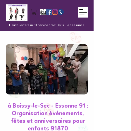
Headquarters in 91 Service area: Paris, Ile de France
à Boissy-le-Sec - Essonne 91 :
Organisation événements,
fêtes et anniversaires pour
enfants 91870