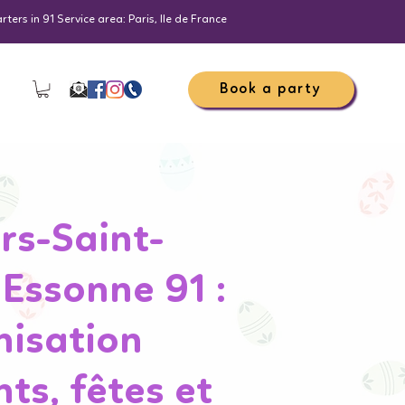
ers in 91 Service area: Paris, Ile de France
Book a party
rs-Saint-
Essonne 91 :
isation
s, fêtes et