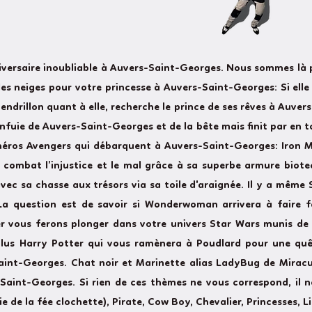
niversaire inoubliable à Auvers-Saint-Georges. Nous sommes là
s neiges pour votre princesse à Auvers-Saint-Georges: Si elle a
endrillon quant à elle, recherche le prince de ses rêves à Auve
s'enfuie de Auvers-Saint-Georges et de la bête mais finit par en
 héros Avengers qui débarquent à Auvers-Saint-Georges: Iron M
i combat l’injustice et le mal grâce à sa superbe armure biot
ec sa chasse aux trésors via sa toile d'araignée. Il y a même 
La question est de savoir si Wonderwoman arrivera à faire f
r vous ferons plonger dans votre univers Star Wars munis de 
plus Harry Potter qui vous ramènera à Poudlard pour une quê
aint-Georges. Chat noir et Marinette alias LadyBug de Mirac
Saint-Georges. Si rien de ces thèmes ne vous correspond, il n
ie de la fée clochette), Pirate, Cow Boy, Chevalier, Princesses,