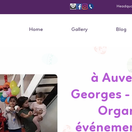
Headquart
Home
Gallery
Blog
à Auve
Georges - 
Organ
événement