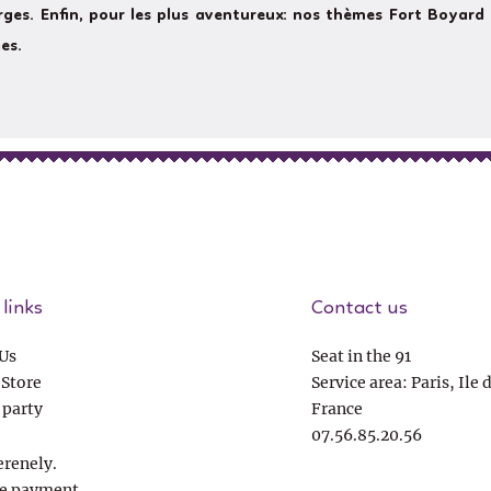
ges. Enfin, pour les plus aventureux: nos thèmes Fort Boyard
es.
links
Contact us
Us
Seat in the 91
 Store
Service area: Paris, Ile 
 party
France
07.56.85.20.56
erenely.
e payment.