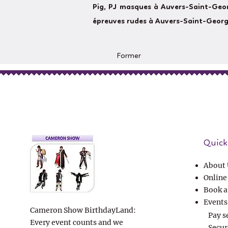
Pig, PJ masques à Auvers-Saint-Geor
épreuves rudes à Auvers-Saint-Georg
Former
Quick 
About 
Online
Book a
Events
Cameron Show BirthdayLand:
Pay s
Every event counts and we
Secur