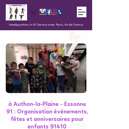
Headquarters in 91 Service area: Paris, Ile de France
à Authon-la-Plaine - Essonne
91 : Organisation événements,
fêtes et anniversaires pour
enfants 91410