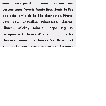
vous correspond, il nous restera vos
personnages favoris: Mario Bros, Sonic, la Fée
des bois (amie de la fée clochette), Pirate,
Cow Boy, Chevalier, Princesses, Licorne,
Pikachu, Mickey Minnie, Peppa Pig, PJ
masques à Authon-la-Plaine. Enfin, pour les
plus aventureux: nos thèmes Fort Boyard et
Koh Lanta vous ferons passer des épreuves
rudes à Authon-la-Plaine.
Former
Next