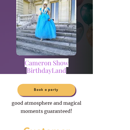
Cameron Show
BirthdayLand
Book a party
good atmosphere and magical
moments guaranteed!