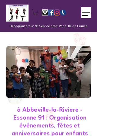
Headquarters in 91 Service area: Paris, Ile de France
à Abbeville-la-Riviere -
Essonne 91 : Organisation
événements, fêtes et
anniversaires pour enfants