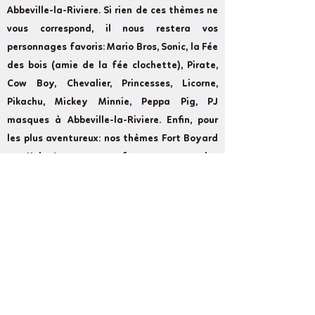
Abbeville-la-Riviere. Si rien de ces thèmes ne
vous correspond, il nous restera vos
personnages favoris: Mario Bros, Sonic, la Fée
des bois (amie de la fée clochette), Pirate,
Cow Boy, Chevalier, Princesses, Licorne,
Pikachu, Mickey Minnie, Peppa Pig, PJ
masques à Abbeville-la-Riviere. Enfin, pour
les plus aventureux: nos thèmes Fort Boyard
et Koh Lanta vous ferons passer des
épreuves rudes à Abbeville-la-Riviere.
Former
Next