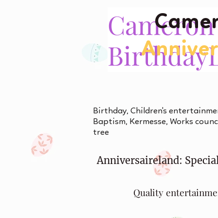
Cameron
Camer
Birthday
Annive
Birthday, Children's entertainme
Baptism, Kermesse, Works counci
tree
Anniversaireland: Special
Quality entertainme