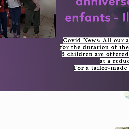
annivers
enfants - I
Covid News: All our 
for the duration of th
5 children are offere
at a redu
For a tailor-made 