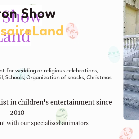
 Show
on Show
Land
rsaireLand
nt for wedding or religious celebrations,
l, Schools, Organization of snacks, Christmas
ist in children's entertainment since
2010
nt with our specialized animators