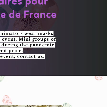
aires pour
le de France
animators wear masks
e event. Mini groups of
d during the pandemic
ced price.
event, contact us.