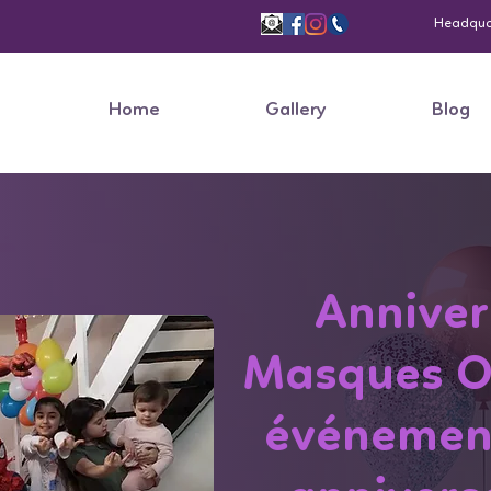
Headquart
Home
Gallery
Blog
Anniver
Masques O
événement