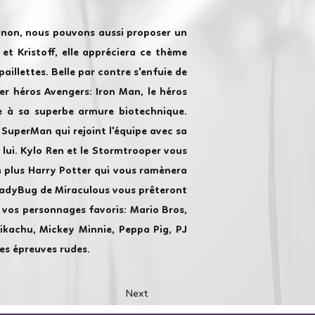
inon, nous pouvons aussi proposer un
et Kristoff, elle appréciera ce thème
aillettes. Belle par contre s'enfuie de
er héros Avengers: Iron Man, le héros
ce à sa superbe armure biotechnique.
 SuperMan qui rejoint l'équipe avec sa
 lui. Kylo Ren et le Stormtrooper vous
n plus Harry Potter qui vous ramènera
 LadyBug de Miraculous vous prêteront
 vos personnages favoris: Mario Bros,
 Pikachu, Mickey Minnie, Peppa Pig, PJ
es épreuves rudes.
Next