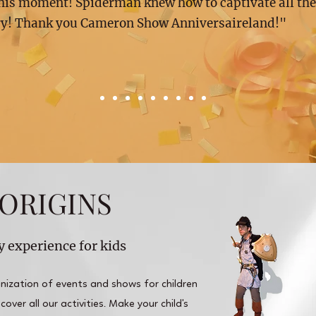
this moment! Spiderman knew how to captivate all the
ry! Thank you Cameron Show Anniversaireland!"
ORIGINS
y experience for kids
zation of events and shows for children
over all our activities. Make your child's