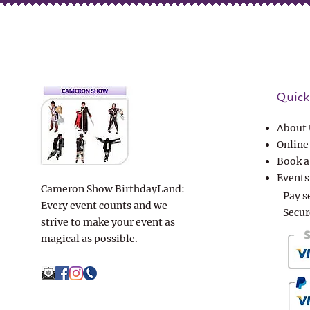
Quick 
About 
Online
Book a
Events
Cameron Show BirthdayLand:
Pay s
Every event counts and we
Secur
strive to make your event as
magical as possible.