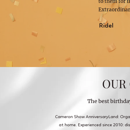
to them for 
Extraordina
Ridel
OUR 
The best birthda
Cameron Show AnniversaryLand: Organi
at home. Experienced since 2010: disc