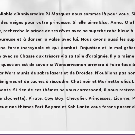
bliable d'Anniversaire PJ Masques nous sommes là pour vous. S
es neiges pour votre princesse: Si elle aime Elsa, Anna, Olaf 
e, recherche le prince de ses rêves avec sa superbe robe bleue à p
ureuse et à danser la valse avec lui. Nous avons aussi les sup
une force incroyable et qui combat l’injustice et le mal grâ
 avec sa Chasse aux trésors via sa toile d'araignée. Il y a même
a question est de savoir si Wonderwoman arrivera à faire face à
ar Wars munis de sabre lasers et de Droïdes. N'oublions pas no
énigmes et de taches à résoudre. Chat noir et Marinette alias
ants. Si rien de ces thèmes ne vous correspond, il nous restera
ée clochette), Pirate, Cow Boy, Chevalier, Princesses, Licorne,
reux: nos thèmes Fort Boyard et Koh Lanta vous ferons passer d