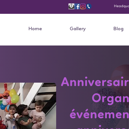
Headquart
Home
Gallery
Blog
Anniversai
Organ
événement