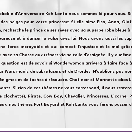
bliable d'Anniversaire Koh Lanta nous sommes là pour vous. S
es neiges pour votre princesse: Si elle aime Elsa, Anna, Olaf 
e, recherche le prince de ses rêves avec sa superbe robe bleue à p
ureuse et à danser la valse avec lui. Nous avons aussi les sup
une force incroyable et qui combat l’injustice et le mal grâ
 avec sa Chasse aux trésors via sa toile d'araignée. Il y a même
a question est de savoir si Wonderwoman arrivera à faire face à
ar Wars munis de sabre lasers et de Droïdes. N'oublions pas no
énigmes et de taches à résoudre. Chat noir et Marinette alias
ants. Si rien de ces thèmes ne vous correspond, il nous restera
ée clochette), Pirate, Cow Boy, Chevalier, Princesses, Licorne,
reux: nos thèmes Fort Boyard et Koh Lanta vous ferons passer d