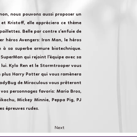
inon, nous pouvons aussi proposer un
et Kristoff, elle appréciera ce thème
aillettes. Belle par contre s'enfuie de
er héros Avengers: Iron Man, le héros
ce à sa superbe armure biotechnique.
 SuperMan qui rejoint l'équipe avec sa
 lui. Kylo Ren et le Stormtrooper vous
n plus Harry Potter qui vous ramènera
 LadyBug de Miraculous vous prêteront
 vos personnages favoris: Mario Bros,
 Pikachu, Mickey Minnie, Peppa Pig, PJ
es épreuves rudes.
Next