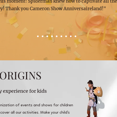
this moment! Spiderman knew how to captivate all the
ry! Thank you Cameron Show Anniversaireland!"
ORIGINS
y experience for kids
zation of events and shows for children
over all our activities. Make your child's