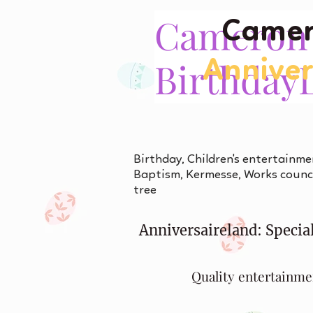
Cameron
Camer
Birthday
Annive
Birthday, Children's entertainme
Baptism, Kermesse, Works counci
tree
Anniversaireland: Special
Quality entertainme