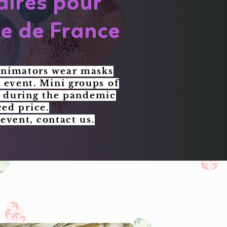
aires pour
le de France
animators wear masks
e event. Mini groups of
d during the pandemic
ced price.
event, contact us.