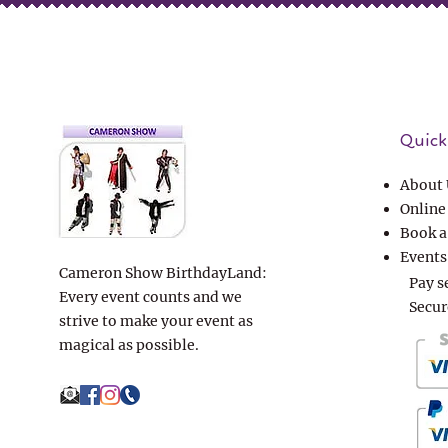
Quick 
About 
Online
Book a
Events
Cameron Show BirthdayLand:
Pay s
Every event counts and we
Secur
strive to make your event as
magical as possible.