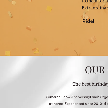
to them for 
Extraordina
Ridel
OUR 
The best birthda
Cameron Show AnniversaryLand: Organi
at home. Experienced since 2010: disc