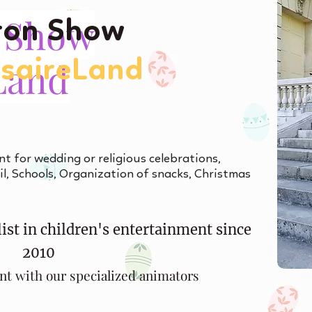
 Show
on Show
Land
rsaireLand
nt for wedding or religious celebrations,
l, Schools, Organization of snacks, Christmas
ist in children's entertainment since
2010
nt with our specialized animators