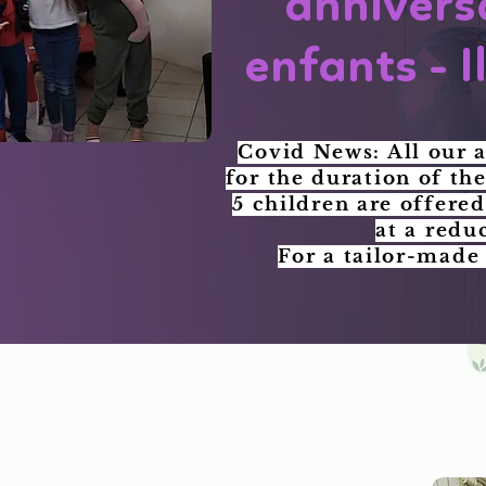
annivers
enfants - I
Covid News: All our 
for the duration of th
5 children are offere
at a redu
For a tailor-made 